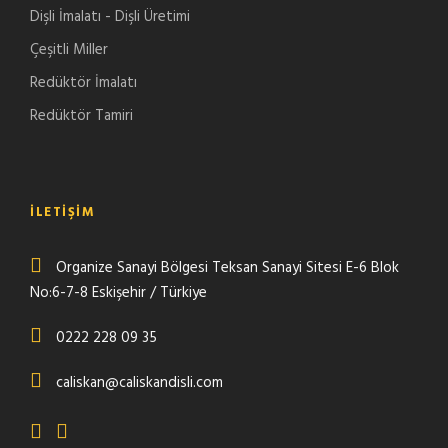
Dişli İmalatı - Dişli Üretimi
Çeşitli Miller
Redüktör İmalatı
Redüktör Tamiri
İLETIŞIM
Organize Sanayi Bölgesi Teksan Sanayi Sitesi E-6 Blok
No:6-7-8 Eskişehir / Türkiye
0222 228 09 35
caliskan@caliskandisli.com