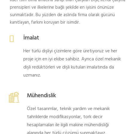
lider isim olma amacına sahip olan Çalışkan Dişli, kendi çalışma
prensipleri ve ilkelerine bağlı şekilde en iyisini önünüze
sunmaktadır. Bu yüzden de aslında firma olarak gücünü
kanıtlayan, farkını koruyan bir isimdir.
İmalat
Her türlü dişliyi çizimlere göre üretiyoruz ve her
proje için en iyi ekibe sahibiz. Ayrıca özel mekanik
dişli redüktörleri ve dişli kutuları imalatında da
uzmanız.
Mühendislik
Özel tasarımlar, teknik yardım ve mekanik
tahriklerde modifikasyonlar, tork decir
hesaplamaları ile ilgili makine mühendisliği
alanında her türlü çözümü sunmaktayız.