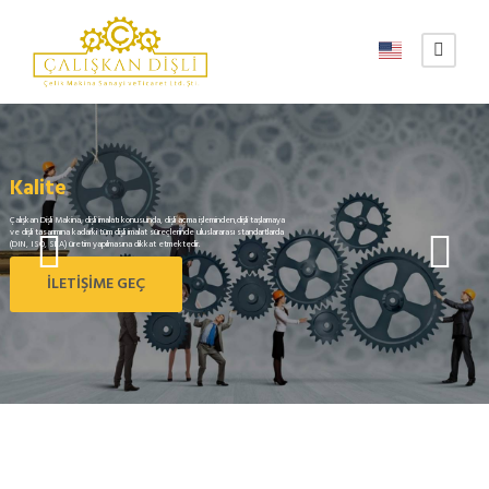
Kalite
Çalışkan Dişli Makina, dişli imalatı konusunda, dişli açma işleminden,dişli taşlamaya
ve dişli tasarımına kadarki tüm dişli imalat süreçlerinde uluslararası standartlarda
(DIN, ISO, SEA) üretim yapılmasına dikkat etmektedir.
İLETİŞİME GEÇ